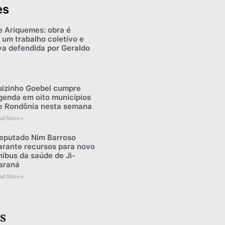
es
e Ariquemes: obra é
 um trabalho coletivo e
iva defendida por Geraldo
uizinho Goebel cumpre
genda em oito municípios
e Rondônia nesta semana
ad More »
eputado Nim Barroso
arante recursos para novo
nibus da saúde de Ji-
araná
ad More »
s