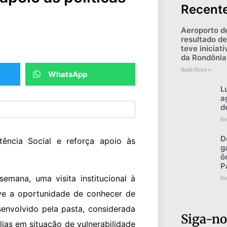
Recent
Aeroporto d
resultado de
teve iniciat
da Rondônia
Read More »
WhatsApp
L
a
d
Re
D
tência Social e reforça apoio às
g
ô
P
emana, uma visita institucional à
Re
teve a oportunidade de conhecer de
senvolvido pela pasta, considerada
Siga-no
ias em situação de vulnerabilidade