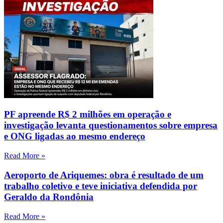
PF apreende R$ 2 milhões em operação e
investigação levanta questionamentos sobre empresa
e ONG ligadas ao mesmo endereço
Read More »
Aeroporto de Ariquemes: obra é resultado de um
trabalho coletivo e teve iniciativa defendida por
Geraldo da Rondônia
Read More »