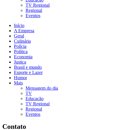
TV Regional
Regional
Eventos
Início
A Empresa
Geral
Culinária
Polícia
Política
Economia
Justiça
Brasil e mundo
Esporte e Lazer
Humor
Mais
Mensagem do dia
TV
Educação
TV Regional
Regional
Eventos
Contato