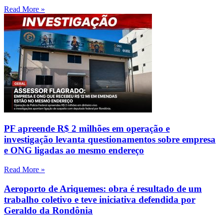
Read More »
PF apreende R$ 2 milhões em operação e
investigação levanta questionamentos sobre empresa
e ONG ligadas ao mesmo endereço
Read More »
Aeroporto de Ariquemes: obra é resultado de um
trabalho coletivo e teve iniciativa defendida por
Geraldo da Rondônia