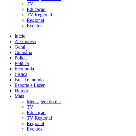
TV
Educação
TV Regional
Regional
Eventos
Início
A Empresa
Geral
Culinária
Polícia
Política
Economia
Justiça
Brasil e mundo
Esporte e Lazer
Humor
Mais
Mensagem do dia
TV
Educação
TV Regional
Regional
Eventos