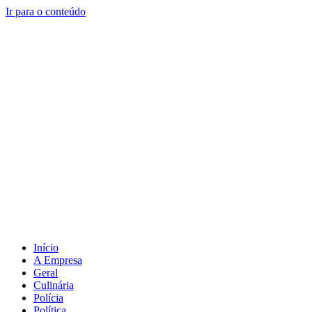
Ir para o conteúdo
Início
A Empresa
Geral
Culinária
Polícia
Política