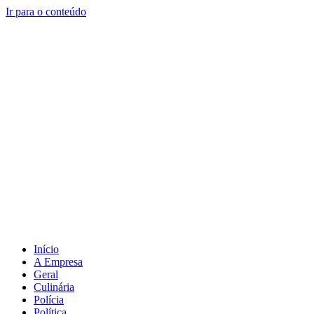
Ir para o conteúdo
Início
A Empresa
Geral
Culinária
Polícia
Política