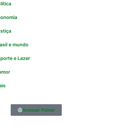
lítica
conomia
stiça
asil e mundo
porte e Lazer
umor
ais
Acessar Painel