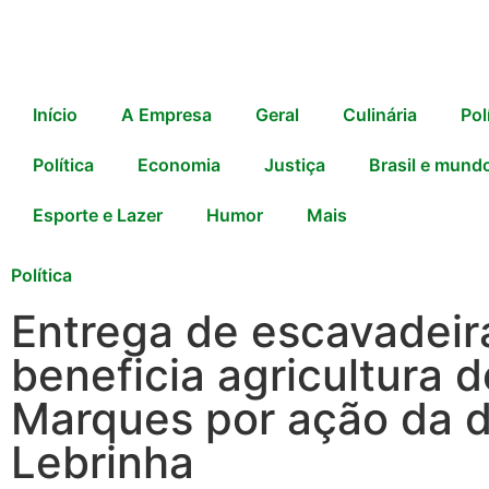
Início
A Empresa
Geral
Culinária
Pol
Política
Economia
Justiça
Brasil e mund
Esporte e Lazer
Humor
Mais
Política
Entrega de escavadeira
beneficia agricultura 
Marques por ação da 
Lebrinha