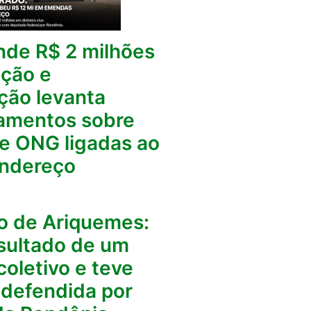
nde R$ 2 milhões
ção e
ção levanta
amentos sobre
e ONG ligadas ao
ndereço
o de Ariquemes:
esultado de um
coletivo e teve
a defendida por