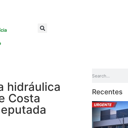
ícia
o
 hidráulica
Recentes
de Costa
deputada