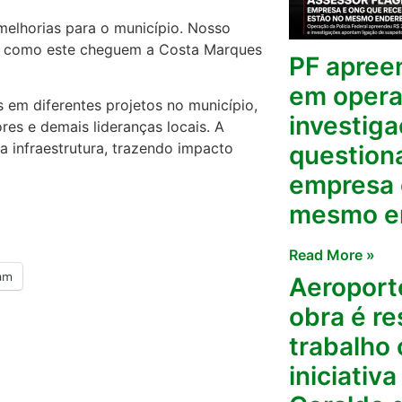
melhorias para o município. Nosso
sos como este cheguem a Costa Marques
PF apree
em opera
 em diferentes projetos no município,
investiga
es e demais lideranças locais. A
na infraestrutura, trazendo impacto
question
empresa 
mesmo e
Read More »
ram
Aeroport
obra é r
trabalho 
iniciativ