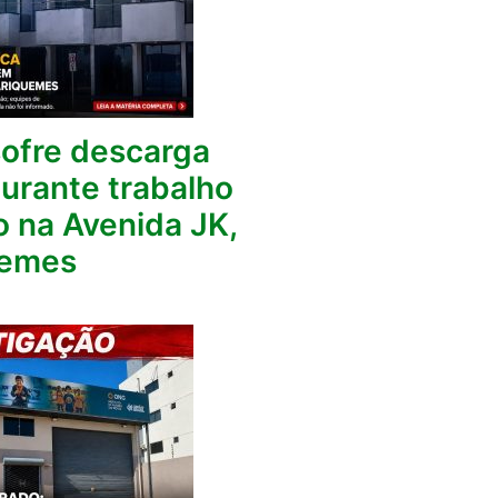
fre descarga
durante trabalho
o na Avenida JK,
uemes