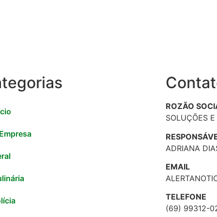
tegorias
Contat
ROZÃO SOCI
ício
SOLUÇÕES E 
 Empresa
RESPONSÁV
ADRIANA DIA
ral
EMAIL
ALERTANOTI
linária
TELEFONE
lícia
(69) 99312-0