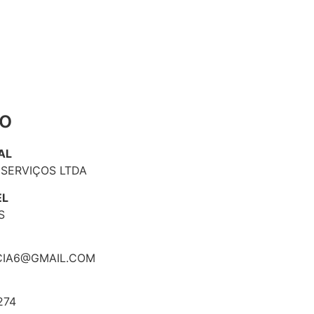
o
AL
SERVIÇOS LTDA
EL
S
CIA6@GMAIL.COM
274