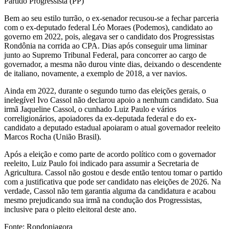
Partido Progressista (PP)
Bem ao seu estilo turrão, o ex-senador recusou-se a fechar parceria
com o ex-deputado federal Léo Moraes (Podemos), candidato ao
governo em 2022, pois, alegava ser o candidato dos Progressistas
Rondônia na corrida ao CPA. Dias após conseguir uma liminar
junto ao Supremo Tribunal Federal, para concorrer ao cargo de
governador, a mesma não durou vinte dias, deixando o descendente
de italiano, novamente, a exemplo de 2018, a ver navios.
Ainda em 2022, durante o segundo turno das eleições gerais, o
inelegível Ivo Cassol não declarou apoio a nenhum candidato. Sua
irmã Jaqueline Cassol, o cunhado Luiz Paulo e vários
correligionários, apoiadores da ex-deputada federal e do ex-
candidato a deputado estadual apoiaram o atual governador reeleito
Marcos Rocha (União Brasil).
Após a eleição e como parte de acordo político com o governador
reeleito, Luiz Paulo foi indicado para assumir a Secretaria de
Agricultura. Cassol não gostou e desde então tentou tomar o partido
com a justificativa que pode ser candidato nas eleições de 2026. Na
verdade, Cassol não tem garantia alguma da candidatura e acabou
mesmo prejudicando sua irmã na condução dos Progressistas,
inclusive para o pleito eleitoral deste ano.
Fonte: Rondoniagora