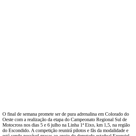
O final de semana promete ser de pura adrenalina em Colorado do
Oeste com a realização da etapa do Campeonato Regional Sul de
Motocross nos dias 5 e 6 julho na Linha 1ª Eixo, km 1,5, na região
do Escondido. A competição reunirá pilotos e fãs da modalidade e
está sendo possível graças ao apoio do deputado estadual Ezequiel