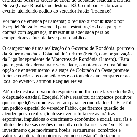
Neiva (União Brasil), que destinou R$ 95 mil para viabilizar o
evento, atendendo pedido do vereador Fabão (Podemos).
Por meio de emenda parlamentar, o recurso disponibilizado por
Ezequiel Neiva foi essencial para a estruturação da etapa, que
contará com segurança, infraestrutura adequada para os
competidores e área de lazer para o público.
O campeonato é uma realização do Governo de Rondônia, por meio
da Superintendência Estadual de Turismo (Setur), com organização
da Liga Independente de Motocross de Rondônia (Limero). “Para
quem gosta de adrenalina e velocidade, o motocross é uma ótima
opção de entretenimento, e a etapa de Colorado do Oeste promete
fortes emoções aos competidores e ao torcedor que comparecer ao
local do evento”, afirmou Ezequiel Neiva.
Além de destacar o valor do esporte como forma de lazer e inclusão,
o deputado estadual Ezequiel Neiva ressaltou os impactos positivos
que competições como essa geram para a economia local. “Este foi
um pedido especial do vereador Fabão, que fizemos questão de
atender, pois a realização desse evento fortalece as práticas
esportivas, impulsiona o crescimento econômico e social, atrai fãs e
pilotos de diversas regiões e incentiva o turismo sustentável. É um
investimento que movimenta hotéis, restaurantes, comércios e
valoriza a cultura do motocross em nosso estado”, destacou o