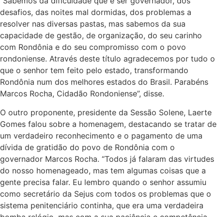
“Sabemos da dificuldade que é ser governador, dos
desafios, das noites mal dormidas, dos problemas a
resolver nas diversas pastas, mas sabemos da sua
capacidade de gestão, de organização, do seu carinho
com Rondônia e do seu compromisso com o povo
rondoniense. Através deste título agradecemos por tudo o
que o senhor tem feito pelo estado, transformando
Rondônia num dos melhores estados do Brasil. Parabéns
Marcos Rocha, Cidadão Rondoniense”, disse.
O outro proponente, presidente da Sessão Solene, Laerte
Gomes falou sobre a homenagem, destacando se tratar de
um verdadeiro reconhecimento e o pagamento de uma
dívida de gratidão do povo de Rondônia com o
governador Marcos Rocha. “Todos já falaram das virtudes
do nosso homenageado, mas tem algumas coisas que a
gente precisa falar. Eu lembro quando o senhor assumiu
como secretário da Sejus com todos os problemas que o
sistema penitenciário continha, que era uma verdadeira
bomba relógio, mas com a sua paciência e competência,