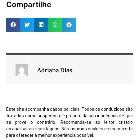
deputado estadual
Compartilhe
Marcelo Cruz (PRTB),
concedeu honrarias na
manhã desta…
Adriana Dias
Este site acompanha casos policiais. Todos os conduzidos são
tratados como suspeitos e é presumida sua inocência até que
se prove o contrário. Recomenda-se ao leitor critério
ao analisar as reportagens. Nós usamos cookies em nosso site
para oferecer a melhor experiência possível.