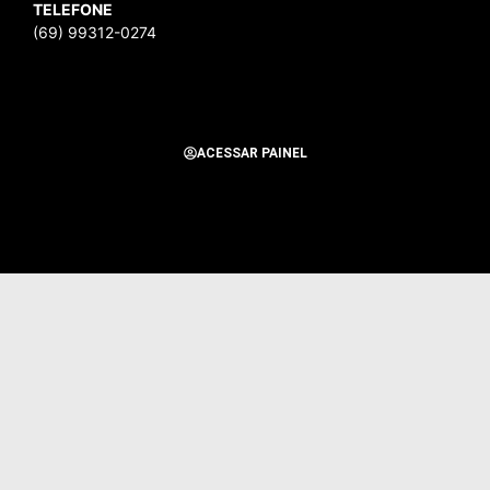
TELEFONE
(69) 99312-0274
ACESSAR PAINEL
Todos os Direitos Reservados para Alerta Notícias