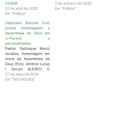
CGADB
2 de outubro de 2025
22 de abril de 2025
Em "Política"
Em "Política"
Deputado Marcelo Cruz
presta homenagens a
Assembleia de Deus em
Ji-Paraná e
personalidades
Pastor Sadraque Muniz
recebeu homenagem em
nome da Assembleia de
Deus (Foto: Antônio Lucas
I Secom ALE/RO) O
reconhecimento a história
27 de maio de 2024
de instituições e
Em "DESTAQUES"
personalidades que
contribuem com o
desenvolvimento de
Rondônia. Desta forma, o
presidente da Assembleia
Legislativa (Alero),