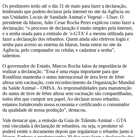
Os produtores terão até o dia 31 de maio para fazer a declaração,
lembrando que podem declarar pela internet no site da Agência ou
nas Unidades Locais de Sanidade Animal e Vegetal – Ulsav. O
presidente da Idaron, Julio Cesar Rocha Peres explicou como fazer a
declaração; “o processo de declaração é muito simples pela internet,
e a senha usada para a emissão de ‘e-GTA’ é a mesma utilizada para
fazer a declaração dos rebanhos. Quem ainda não efetivou login e
senha para acesso ao sistema da Idaron, basta entrar no site da
Agência, pelo computador ou celular, e cadastrar a senha”,
salientou.
O governador do Estado, Marcos Rocha falou da importância de
realizar a declaração. “Essa é uma etapa importante para que
Rondônia mantenha o status internacional de área livre de febre
aftosa sem vacinação, com reconhecimento da Organização Mundial
da Saúde Animal – OMSA. As responsabilidades para manutenção
do status de livre de febre aftosa sem vacinação são compartilhadas,
todos têm que cumprir seu papel. Ao declarar nosso rebanho,
estamos fortalecendo nossa economia e certificando o consumidor
da qualidade de nossa produção”, destacou.
Vale destacar que, a emissão da Guia de Trânsito Animal – GTA
está vinculada à declaração de rebanhos, ou seja, o produtor só
poderá emitir o documento depois que regularizar o rebanho junto à
Idaron. Embora o produtor tenha 30 dias para fazer a declaração dos