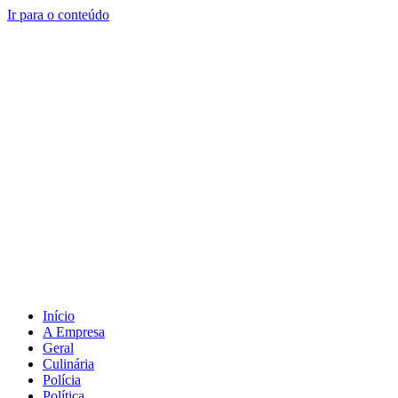
Ir para o conteúdo
Início
A Empresa
Geral
Culinária
Polícia
Política