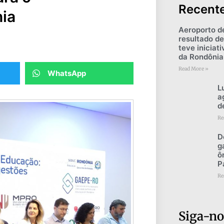
Recent
ia
Aeroporto d
resultado de
teve iniciat
da Rondônia
Read More »
WhatsApp
L
a
d
Re
D
g
ô
P
Re
Siga-no