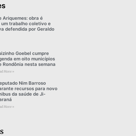
es
e Ariquemes: obra é
 um trabalho coletivo e
iva defendida por Geraldo
uizinho Goebel cumpre
genda em oito municípios
e Rondônia nesta semana
ad More »
eputado Nim Barroso
arante recursos para novo
nibus da saúde de Ji-
araná
ad More »
s