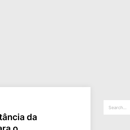
tância da
ra o