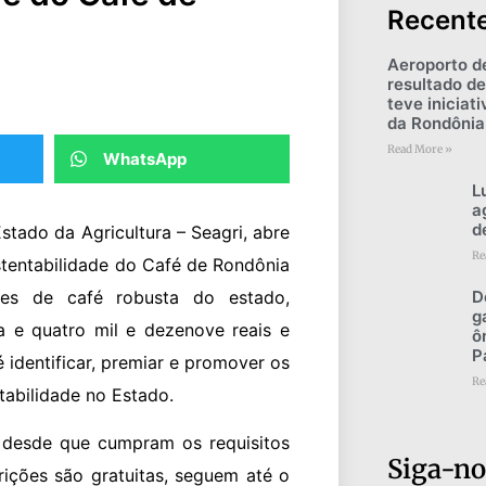
Recent
Aeroporto d
resultado de
teve iniciat
da Rondônia
Read More »
WhatsApp
L
a
d
tado da Agricultura – Seagri, abre
Re
stentabilidade do Café de Rondônia
res de café robusta do estado,
D
g
 e quatro mil e dezenove reais e
ô
P
 identificar, premiar e promover os
Re
tabilidade no Estado.
 desde que cumpram os requisitos
Siga-no
rições são gratuitas, seguem até o