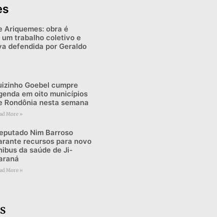
es
e Ariquemes: obra é
 um trabalho coletivo e
iva defendida por Geraldo
uizinho Goebel cumpre
genda em oito municípios
e Rondônia nesta semana
ad More »
eputado Nim Barroso
arante recursos para novo
nibus da saúde de Ji-
araná
ad More »
s