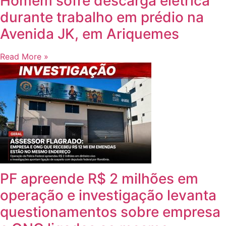
Homem sofre descarga elétrica
durante trabalho em prédio na
Avenida JK, em Ariquemes
Read More »
PF apreende R$ 2 milhões em
operação e investigação levanta
questionamentos sobre empresa