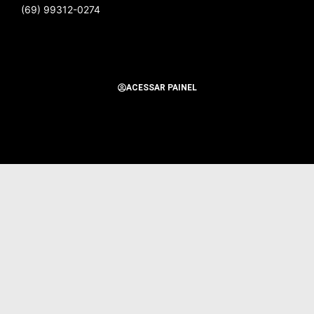
(69) 99312-0274
ACESSAR PAINEL
Todos os Direitos Reservados para Alerta Notícias