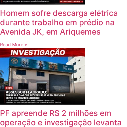
Homem sofre descarga elétrica
durante trabalho em prédio na
Avenida JK, em Ariquemes
Read More »
PF apreende R$ 2 milhões em
operação e investigação levanta