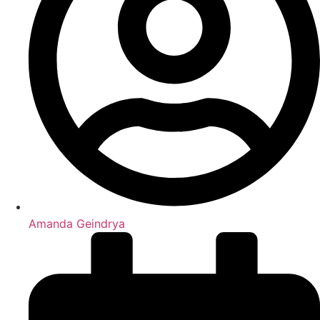
Amanda Geindrya