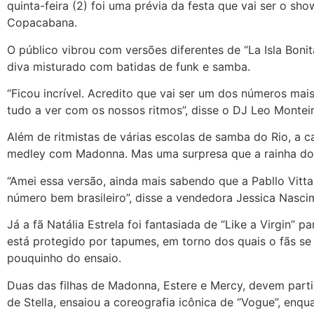
quinta-feira (2) foi uma prévia da festa que vai ser o sh
Copacabana.
O público vibrou com versões diferentes de “La Isla Boni
diva misturado com batidas de funk e samba.
“Ficou incrível. Acredito que vai ser um dos números ma
tudo a ver com os nossos ritmos”, disse o DJ Leo Monteir
Além de ritmistas de várias escolas de samba do Rio, a c
medley com Madonna. Mas uma surpresa que a rainha do
“Amei essa versão, ainda mais sabendo que a Pabllo Vit
número bem brasileiro”, disse a vendedora Jessica Nasci
Já a fã Natália Estrela foi fantasiada de “Like a Virgin” 
está protegido por tapumes, em torno dos quais o fãs s
pouquinho do ensaio.
Duas das filhas de Madonna, Estere e Mercy, devem parti
de Stella, ensaiou a coreografia icônica de “Vogue”, en