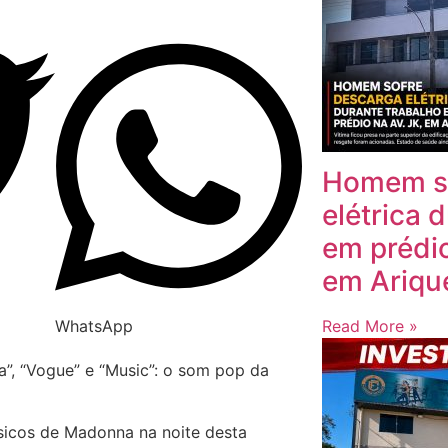
Homem so
elétrica 
em prédio
em Ariq
WhatsApp
Read More »
ta”, “Vogue” e “Music”: o som pop da
sicos de Madonna na noite desta