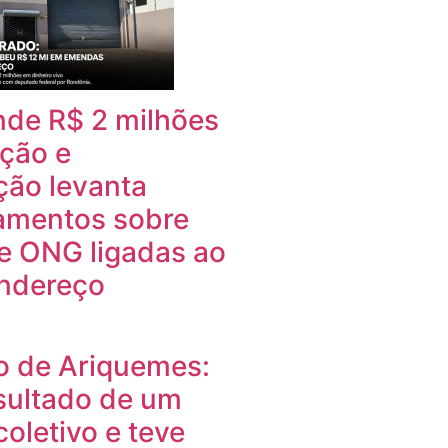
nde R$ 2 milhões
ção e
ção levanta
amentos sobre
e ONG ligadas ao
ndereço
o de Ariquemes:
sultado de um
coletivo e teve