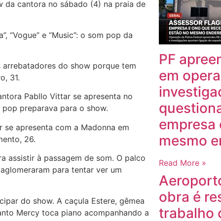
ow da cantora no sábado (4) na praia de
ta”, “Vogue” e “Music”: o som pop da
PF apree
is arrebatadores do show porque tem
em opera
o, 31.
investiga
antora Pabllo Vittar se apresenta no
question
 pop preparava para o show.
empresa 
tar se apresenta com a Madonna em
mesmo e
mento, 26.
para assistir à passagem de som. O palco
Read More »
e aglomeraram para tentar ver um
Aeroport
obra é re
cipar do show. A caçula Estere, gêmea
trabalho 
quanto Mercy toca piano acompanhando a