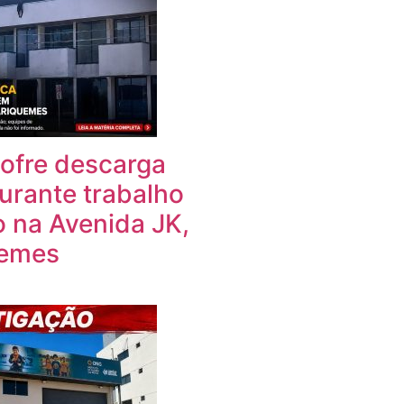
fre descarga
durante trabalho
 na Avenida JK,
uemes