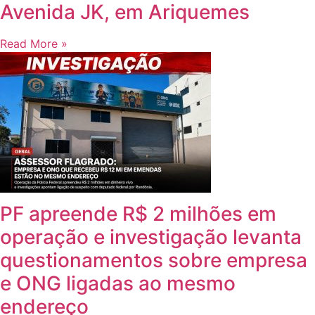
Avenida JK, em Ariquemes
Read More »
PF apreende R$ 2 milhões em
operação e investigação levanta
questionamentos sobre empresa
e ONG ligadas ao mesmo
endereço