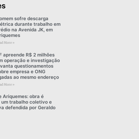
es
omem sofre descarga
létrica durante trabalho em
rédio na Avenida JK, em
riquemes
ad More »
F apreende R$ 2 milhões
m operação e investigação
evanta questionamentos
obre empresa e ONG
igadas ao mesmo endereço
ad More »
e Ariquemes: obra é
 um trabalho coletivo e
iva defendida por Geraldo