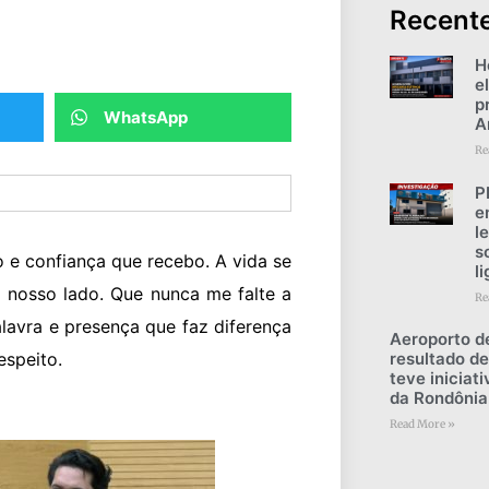
Recent
H
e
p
WhatsApp
A
Re
P
e
l
s
 e confiança que recebo. A vida se
l
 nosso lado. Que nunca me falte a
Re
lavra e presença que faz diferença
Aeroporto d
resultado de
espeito.
teve iniciat
da Rondônia
Read More »