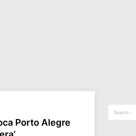
oca Porto Alegre
era’