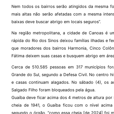
Nem todos os bairros serão atingidos da mesma for
mais altas não serão afetadas com a mesma inte
baixas deve buscar abrigo em locais seguros”.
Na região metropolitana, a cidade de Canoas é um
rápida do Rio dos Sinos deixou famílias ilhadas e f
que moradores dos bairros Harmonia, Cinco Colôni
Fátima deixem suas casas e busquem abrigo em áreas
Cerca de 510.585 pessoas em 317 municípios for
Grande do Sul, segundo a Defesa Civil. No centro hi
e casas continuam alagados. No sábado (4), os ac
Salgado Filho foram bloqueados pela água.
Guaíba deve ficar acima dos 4 metros de altura por 5
cheia de 1941, o Guaíba ficou com o nível acima
segundo o órgão, “como essa cheia [de 2024] foi m