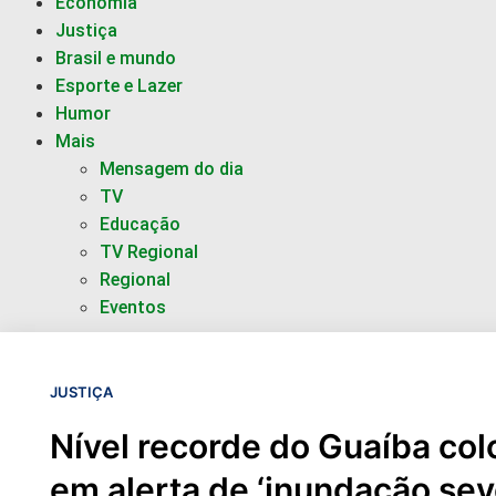
Economia
Justiça
Brasil e mundo
Esporte e Lazer
Humor
Mais
Mensagem do dia
TV
Educação
TV Regional
Regional
Eventos
JUSTIÇA
Nível recorde do Guaíba col
em alerta de ‘inundação sev