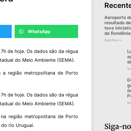
Recent
Aeroporto d
resultado de
teve iniciat
WhatsApp
da Rondônia
Read More »
 7h de hoje. Os dados são da régua
L
a
stadual do Meio Ambiente (SEMA).
d
Re
a a região metropolitana de Porto
D
g
ô
 7h de hoje. Os dados são da régua
P
stadual do Meio Ambiente (SEMA).
Re
 na região metropolitana de Porto
Siga-no
do rio Uruguai.