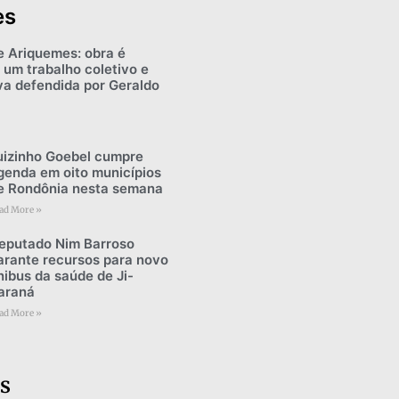
es
e Ariquemes: obra é
 um trabalho coletivo e
iva defendida por Geraldo
uizinho Goebel cumpre
genda em oito municípios
e Rondônia nesta semana
ad More »
eputado Nim Barroso
arante recursos para novo
nibus da saúde de Ji-
araná
ad More »
s