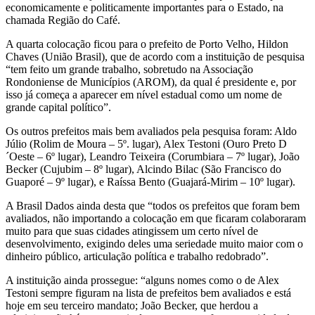
economicamente e politicamente importantes para o Estado, na
chamada Região do Café.
A quarta colocação ficou para o prefeito de Porto Velho, Hildon
Chaves (União Brasil), que de acordo com a instituição de pesquisa
“tem feito um grande trabalho, sobretudo na Associação
Rondoniense de Municípios (AROM), da qual é presidente e, por
isso já começa a aparecer em nível estadual como um nome de
grande capital político”.
Os outros prefeitos mais bem avaliados pela pesquisa foram: Aldo
Júlio (Rolim de Moura – 5º. lugar), Alex Testoni (Ouro Preto D
´Oeste – 6º lugar), Leandro Teixeira (Corumbiara – 7º lugar), João
Becker (Cujubim – 8º lugar), Alcindo Bilac (São Francisco do
Guaporé – 9º lugar), e Raíssa Bento (Guajará-Mirim – 10º lugar).
A Brasil Dados ainda desta que “todos os prefeitos que foram bem
avaliados, não importando a colocação em que ficaram colaboraram
muito para que suas cidades atingissem um certo nível de
desenvolvimento, exigindo deles uma seriedade muito maior com o
dinheiro público, articulação política e trabalho redobrado”.
A instituição ainda prossegue: “alguns nomes como o de Alex
Testoni sempre figuram na lista de prefeitos bem avaliados e está
hoje em seu terceiro mandato; João Becker, que herdou a