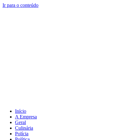
Ir para o conteúdo
Início
A Empresa
Geral
Culinária
Polícia
Política