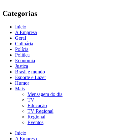
Categorias
Início
A Empresa
Geral
Culinária
Polícia
Política
Economia
Justiça
Brasil e mundo
Esporte e Lazer
Humor
Mais
Mensagem do dia
TV
Educação
TV Regional
Regional
Eventos
Início
A Empresa