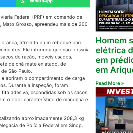
WhatsApp
oviária Federal (PRF) em comando de
p, Mato Grosso, apreendeu mais de 200
Homem so
 branca, atrelado a um reboque baú
elétrica 
ocumentos. Ele informou que não possuía
o sacos de ração, móveis usados,
em prédi
ete de chá mate enlatado, de
em Ariq
 de São Paulo.
as e abriram o compartimento de carga
Read More »
dos. Durante a inspeção, foram
fita adesiva, escondidas sob os sacos
aram o odor característico de maconha e
otalizando aproximadamente 208,3 kg
legacia de Polícia Federal em Sinop.