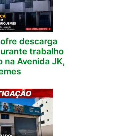
fre descarga
durante trabalho
o na Avenida JK,
uemes