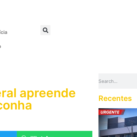
ícia
o
eral apreende
Recentes
conha