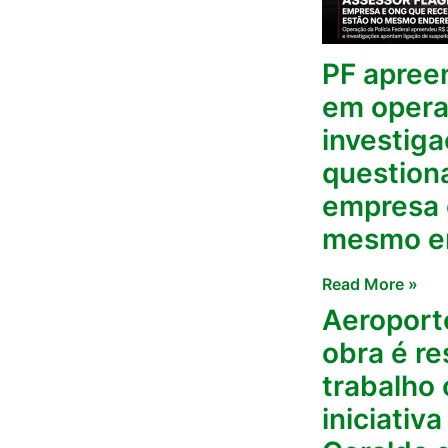
PF apree
em opera
investiga
question
empresa 
mesmo e
Read More »
Aeroport
obra é r
trabalho 
iniciativ