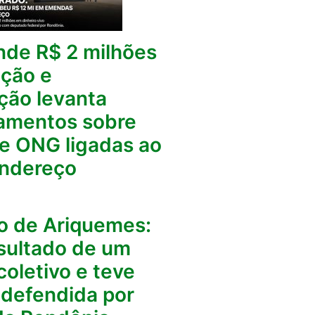
nde R$ 2 milhões
ção e
ção levanta
amentos sobre
e ONG ligadas ao
ndereço
o de Ariquemes:
esultado de um
coletivo e teve
a defendida por