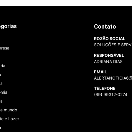
gorias
Contato
ROZÃO SOCIAL
SOLUÇÕES E SERV
presa
RESPONSÁVEL
ADRIANA DIAS
ria
EMAIL
a
ALERTANOTICIA6
ca
TELEFONE
omia
(69) 99312-0274
ça
l e mundo
te e Lazer
r