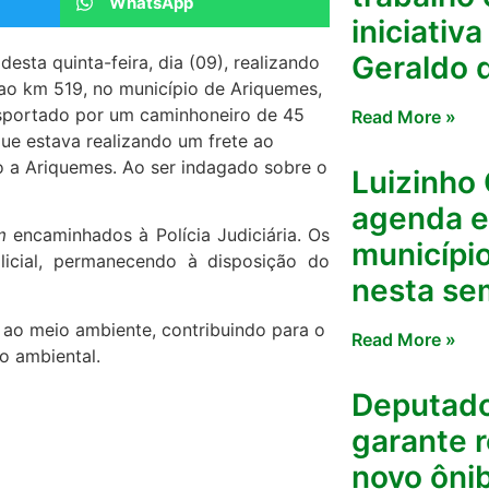
WhatsApp
iniciativ
Geraldo 
esta quinta-feira, dia (09), realizando
 ao km 519, no município de Ariquemes,
sportado por um caminhoneiro de 45
Read More »
ue estava realizando um frete ao
 a Ariquemes. Ao ser indagado sobre o
Luizinho
agenda e
m
encaminhados à Polícia Judiciária. Os
municípi
licial, permanecendo à disposição do
nesta se
 ao meio ambiente, contribuindo para o
Read More »
o ambiental.
Deputado
garante 
novo ôni