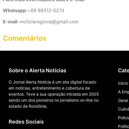
Whatsapp –
69 99312-0274
E-mail –
noticiaregiona@gmail.com
Comentários
Sobre o Alerta Notícias
Cate
O Jornal Alerta Noticia é um site digital focado
Início
em notícias, entretenimento e cobertura de
A Em
eventos. Teve a sua operação iniciada em 2005
sendo um dos pioneiros no jornalismo on-line no
Geral
estado de Rondônia.
Culiná
Políci
Redes Sociais
Políti