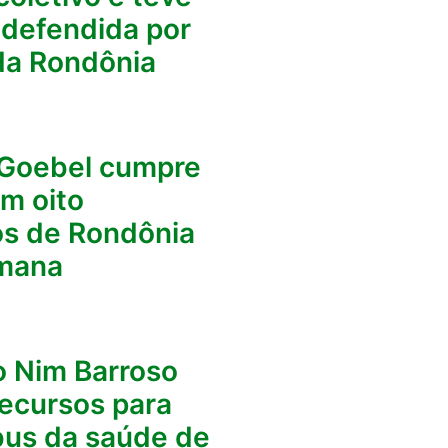
a defendida por
da Rondônia
 Goebel cumpre
m oito
os de Rondônia
mana
 Nim Barroso
recursos para
bus da saúde de