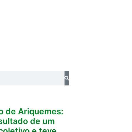
o de Ariquemes:
esultado de um
coletivo e teve