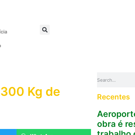
ícia
o
 300 Kg de
Recentes
Aeroport
obra é r
trabalho 