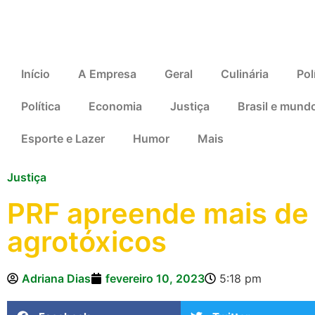
Início
A Empresa
Geral
Culinária
Pol
Política
Economia
Justiça
Brasil e mund
Esporte e Lazer
Humor
Mais
Justiça
PRF apreende mais de
agrotóxicos
Adriana Dias
fevereiro 10, 2023
5:18 pm