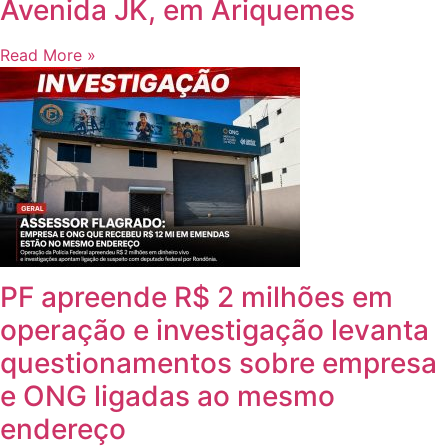
Avenida JK, em Ariquemes
Read More »
PF apreende R$ 2 milhões em
operação e investigação levanta
questionamentos sobre empresa
e ONG ligadas ao mesmo
endereço