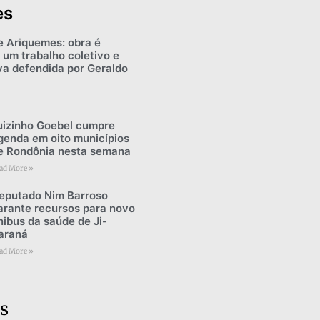
es
e Ariquemes: obra é
 um trabalho coletivo e
iva defendida por Geraldo
uizinho Goebel cumpre
genda em oito municípios
e Rondônia nesta semana
ad More »
eputado Nim Barroso
arante recursos para novo
nibus da saúde de Ji-
araná
ad More »
s