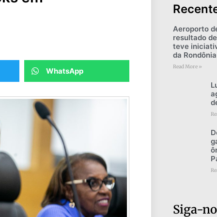
Recent
Aeroporto d
resultado de
teve iniciat
da Rondônia
Read More »
WhatsApp
L
a
d
Re
D
g
ô
P
Re
Siga-no