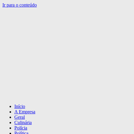
Ir para o conteúdo
Início
A Empresa
Geral
Culinária
Polícia
Política