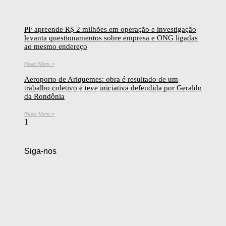
PF apreende R$ 2 milhões em operação e investigação
levanta questionamentos sobre empresa e ONG ligadas
ao mesmo endereço
Read More »
Aeroporto de Ariquemes: obra é resultado de um
trabalho coletivo e teve iniciativa defendida por Geraldo
da Rondônia
Read More »
Siga-nos