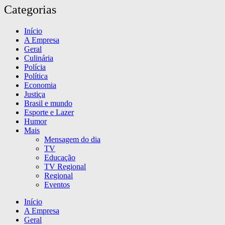
Categorias
Início
A Empresa
Geral
Culinária
Polícia
Política
Economia
Justiça
Brasil e mundo
Esporte e Lazer
Humor
Mais
Mensagem do dia
TV
Educação
TV Regional
Regional
Eventos
Início
A Empresa
Geral