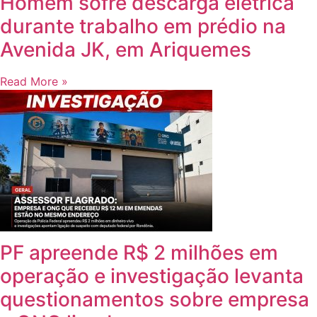
Homem sofre descarga elétrica
durante trabalho em prédio na
Avenida JK, em Ariquemes
Read More »
PF apreende R$ 2 milhões em
operação e investigação levanta
questionamentos sobre empresa