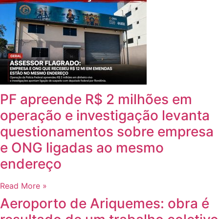
PF apreende R$ 2 milhões em
operação e investigação levanta
questionamentos sobre empresa
e ONG ligadas ao mesmo
endereço
Read More »
Aeroporto de Ariquemes: obra é