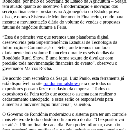
Rondônia, por meio da Secretaria de Estado da Agricultura – Seagri,
tem atuado quanto ao incentivo à modernização e inovação dos
serviços financeiros prestados ao Agronegócio do Estado; prova
disso, é o novo Sistema de Monitoramento Financeiro, criado para
mostrar a movimentação diária do volume de vendas e propostas
futuras de negócios durante a Feira.
“Essa é a primeira vez que teremos uma plataforma digital,
desenvolvida pela Superintendência Estadual de Tecnologia da
Informação e Comunicação – Setic, onde iremos monitorar
diariamente todo volume financeiro durante os seis de dias da
Rondônia Rural Show. É uma forma segura de divulgar com
precisão toda movimentação financeira do evento”, observou o
governador Marcos Rocha.
De acordo com secretário da Seagri, Luiz Paulo, esta ferramenta já
está disponível no site
rondoniaruralshow
para que todos os
expositores possam fazer o cadastro da empresa. “Todos os
expositores da Feira terão que acessar o sistema para realizar o
cadastramento antecipado, e estes serão os responsáveis para
alimentar a movimentação financeira”, salientou.
O Governo de Rondônia modernizou o sistema para ter um controle
mais efetivo de todo o histórico financeiro do dia. “O expositor vai
ter até às 19h no final de cada dia. Para poder informar, caso não
faça, receberá uma notificação, e pode inclusive ser sancionado pela