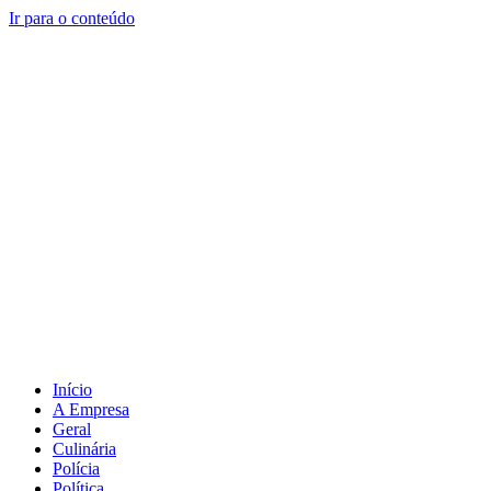
Ir para o conteúdo
Início
A Empresa
Geral
Culinária
Polícia
Política