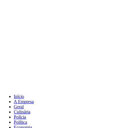
Ir
para
o
conteúdo
Início
A Empresa
Geral
Culinária
Polícia
Política
Economia