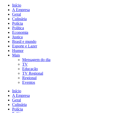
Início
A Empresa
Geral
Culinária
Polícia
Política
Economia
Justiça
Brasil e mundo
Esporte e Lazer
Humor
Mais
Mensagem do dia
TV
Educação
TV Regional
Regional
Eventos
Início
A Empresa
Geral
Culinária
Polícia