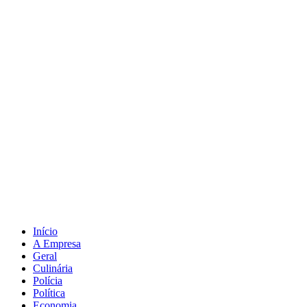
Ir
para
o
conteúdo
Início
A Empresa
Geral
Culinária
Polícia
Política
Economia