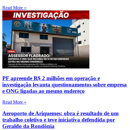
Read More »
PF apreende R$ 2 milhões em operação e
investigação levanta questionamentos sobre empresa
e ONG ligadas ao mesmo endereço
Read More »
Aeroporto de Ariquemes: obra é resultado de um
trabalho coletivo e teve iniciativa defendida por
Geraldo da Rondônia