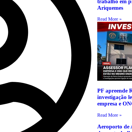
trabalho em p
Ariquemes
Read More »
PF apreende R
investigação 
empresa e ON
Read More »
Aeroporto de 