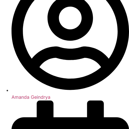
Amanda Geindrya