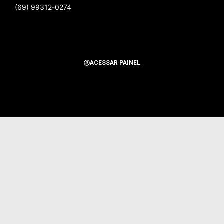
(69) 99312-0274
ACESSAR PAINEL
Todos os Direitos Reservados para Alerta Notícias