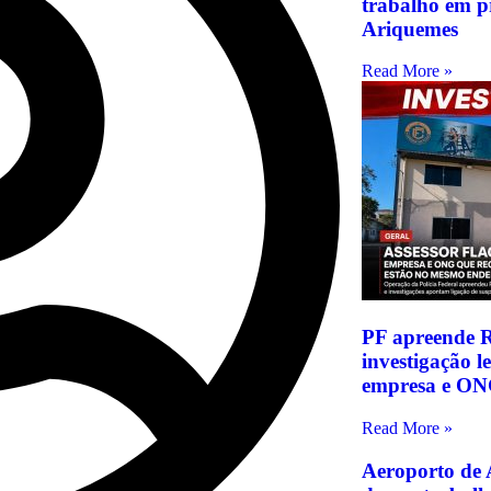
trabalho em p
Ariquemes
Read More »
PF apreende R
investigação 
empresa e ON
Read More »
Aeroporto de 