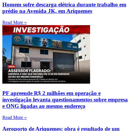
Homem sofre descarga elétrica durante trabalho em
prédio na Avenida JK, em Ariquemes
Read More »
PF apreende R$ 2 milhões em operação e
investigação levanta questionamentos sobre empresa
e ONG ligadas ao mesmo endereço
Read More »
Aeroporto de Ariquemes: obra é resultado de um