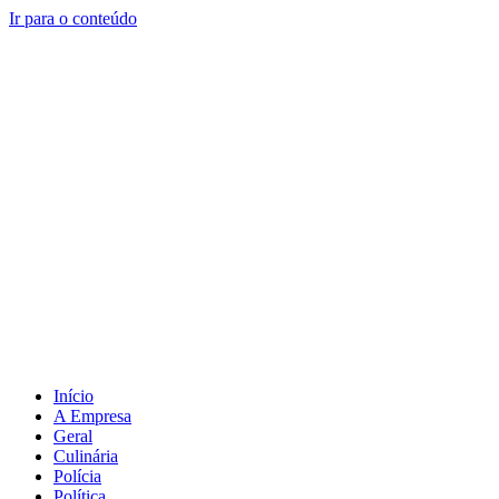
Ir para o conteúdo
Início
A Empresa
Geral
Culinária
Polícia
Política