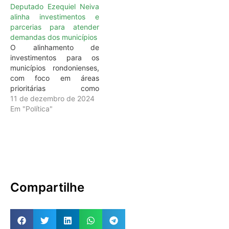
Deputado Ezequiel Neiva
alinha investimentos e
parcerias para atender
demandas dos municípios
O alinhamento de
investimentos para os
municípios rondonienses,
com foco em áreas
prioritárias como
agricultura, infraestrutura
11 de dezembro de 2024
e saúde foi tema do
Em "Política"
encontro na última terça-
feira (10) entre o
governador de Rondônia,
coronel Marcos Rocha
(União Brasil), o deputado
estadual Ezequiel Neiva
(União Brasil) e o diretor
Compartilhe
de Políticas Agrícolas da…