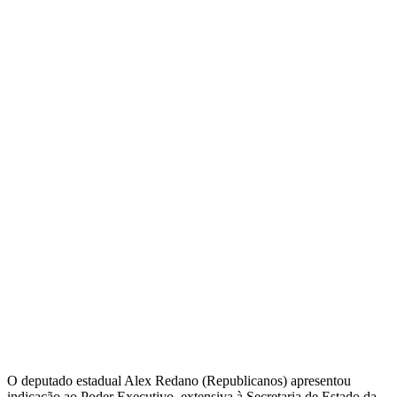
O deputado estadual Alex Redano (Republicanos) apresentou
indicação ao Poder Executivo, extensiva à Secretaria de Estado da