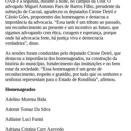
OAB e a segunda, durante a noite, no campus da Unir. O
advogado Miguel Antonio Paes de Barros Filho, presidente da
subseção de Cacoal, agradeceu os deputados Cirone Deiró e
Cássio Góes, proponentes das homenagens e destacou a
importância da advocacia. “Essa tarde é um tributo ao passado,
um reconhecimento ao presente e um incentivo ao futuro, que
sigamos advogando com ética, coragem e esperança, porque
onde há advocacia forte, há justiça viva e democracia
verdadeira”, disse.
As sessões foram conduzidas pelo deputado Cirone Deiró, que
destacou a importância dos homenageados, na construção da
história do município, fortalecimento das instituições e no bem
estar da sociedade. “Essa homenagem é um gesto de
reconhecimento, respeito e gratidão, por tudo que os senhores e
senhoras representam para o Estado de Rondônia”, afirmou.
Homenageados
Adelino Moreira Bidu
Ademir Tomaz Da Silva
Adilaine Luci Furini
Adriana Cristina Cury Azevedo