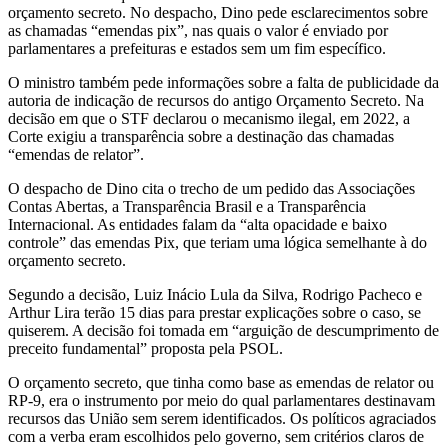
orçamento secreto. No despacho, Dino pede esclarecimentos sobre
as chamadas “emendas pix”, nas quais o valor é enviado por
parlamentares a prefeituras e estados sem um fim específico.
O ministro também pede informações sobre a falta de publicidade da
autoria de indicação de recursos do antigo Orçamento Secreto. Na
decisão em que o STF declarou o mecanismo ilegal, em 2022, a
Corte exigiu a transparência sobre a destinação das chamadas
“emendas de relator”.
O despacho de Dino cita o trecho de um pedido das Associações
Contas Abertas, a Transparência Brasil e a Transparência
Internacional. As entidades falam da “alta opacidade e baixo
controle” das emendas Pix, que teriam uma lógica semelhante à do
orçamento secreto.
Segundo a decisão, Luiz Inácio Lula da Silva, Rodrigo Pacheco e
Arthur Lira terão 15 dias para prestar explicações sobre o caso, se
quiserem. A decisão foi tomada em “arguição de descumprimento de
preceito fundamental” proposta pela PSOL.
O orçamento secreto, que tinha como base as emendas de relator ou
RP-9, era o instrumento por meio do qual parlamentares destinavam
recursos das União sem serem identificados. Os políticos agraciados
com a verba eram escolhidos pelo governo, sem critérios claros de