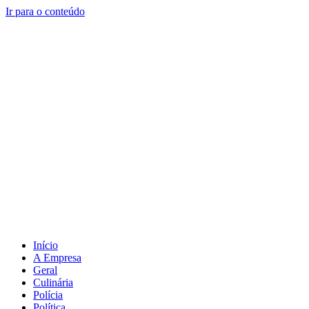
Ir para o conteúdo
Início
A Empresa
Geral
Culinária
Polícia
Política