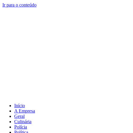
Ir para o conteúdo
Início
A Empresa
Geral
Culinária
Polícia
Política