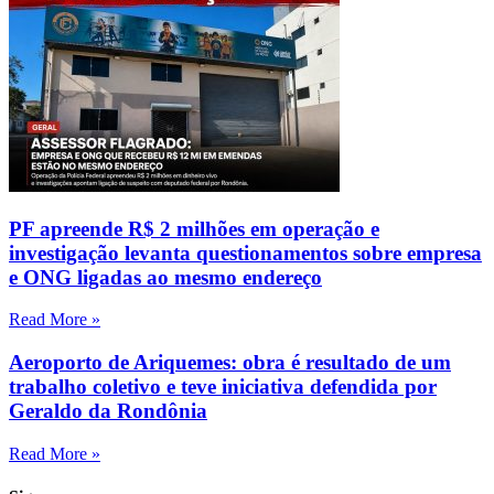
PF apreende R$ 2 milhões em operação e
investigação levanta questionamentos sobre empresa
e ONG ligadas ao mesmo endereço
Read More »
Aeroporto de Ariquemes: obra é resultado de um
trabalho coletivo e teve iniciativa defendida por
Geraldo da Rondônia
Read More »