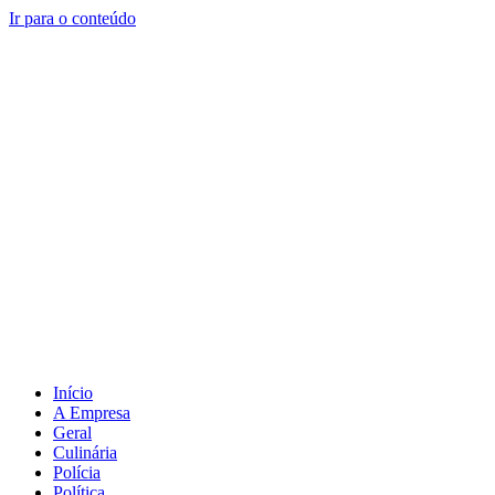
Ir para o conteúdo
Início
A Empresa
Geral
Culinária
Polícia
Política