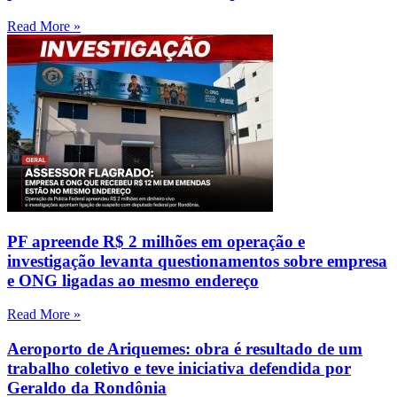
Read More »
PF apreende R$ 2 milhões em operação e
investigação levanta questionamentos sobre empresa
e ONG ligadas ao mesmo endereço
Read More »
Aeroporto de Ariquemes: obra é resultado de um
trabalho coletivo e teve iniciativa defendida por
Geraldo da Rondônia