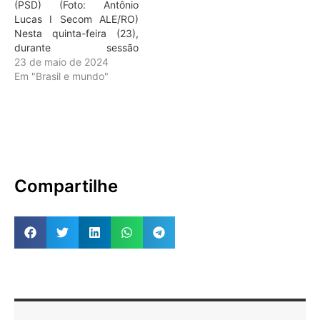
(PSD) (Foto: Antônio
Lucas I Secom ALE/RO)
Nesta quinta-feira (23),
durante sessão
extraordinária realizada
23 de maio de 2024
no espaço da Assembleia
Em "Brasil e mundo"
Legislativa dentro da 11ª
Rondônia Rural Show
Internacional (RRSI),
realizada no Centro
Tecnológico Vandeci Rack
em Ji-Paraná (RO), o líder
do Governo e presidente
Compartilhe
do Parlamento
Amazônico, deputado
Laerte…