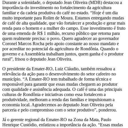
Durante a solenidade, o deputado Jean Oliveira (MDB) destacou a
importância do investimento no fortalecimento da agricultura
familiar e da cadeia produtiva do café no estado. “Hoje é um dia
muito importante para Rolim de Moura. Estamos entregando mudas
de café de alta qualidade, que vão fortalecer a produção e gerar mais
renda para o homem e a mulher do campo. Esse investimento é fruto
de uma emenda de R$ 1 milhão, recurso público que retorna para
quem realmente precisa: o povo. Quero agradecer ao governador
Coronel Marcos Rocha pelo apoio constante ao nosso mandato e
por acreditar no potencial da agricultura de Rondônia. Quando o
governo e a Assembleia trabalham juntos, quem ganha é o produtor
rural”, frisou o deputado Jean Oliveira.
O presidente da Emater-RO, Luiz Cláudio, também ressaltou a
relevância da ação para o desenvolvimento do setor cafeeiro no
município. “A Emater-RO tem trabalhado de forma técnica e
responsável para garantir que essas mudas cheguem ao produtor
com qualidade e assistência adequada. O café é uma das principais
culturas de Rondônia e iniciativas como essa fortalecem a
produtividade, melhoram a renda das famílias e impulsionam a
economia local. Agradecemos ao deputado Jean Oliveira pela
parceria e pelo compromisso com o setor produtivo”, ponderou.
Já o gerente regional da Emater-RO na Zona da Mata, Paulo
Henrique Custódio, enfatizou a importância da ação. “Essas mudas