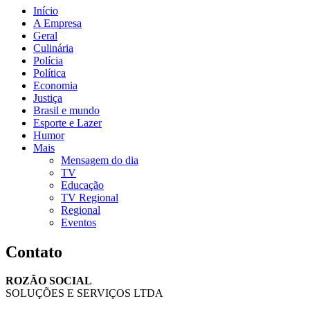
Início
A Empresa
Geral
Culinária
Polícia
Política
Economia
Justiça
Brasil e mundo
Esporte e Lazer
Humor
Mais
Mensagem do dia
TV
Educação
TV Regional
Regional
Eventos
Contato
ROZÃO SOCIAL
SOLUÇÕES E SERVIÇOS LTDA