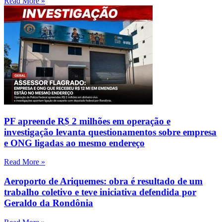
Read More »
PF apreende R$ 2 milhões em operação e
investigação levanta questionamentos sobre empresa
e ONG ligadas ao mesmo endereço
Read More »
Aeroporto de Ariquemes: obra é resultado de um
trabalho coletivo e teve iniciativa defendida por
Geraldo da Rondônia