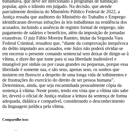
trabalhava, que deve ser direcionado a programas de habitação
popular, após o trânsito em julgado. Na decisão, que atende
parcialmente denúncia do Ministério Público Federal de 2022, a
Justiça ressalta que auditores do Ministério do Trabalho e Emprego
identificaram diversas infrações às leis trabalhistas na residência dos
acusados, incluindo a ausência de registro formal de emprego, não
pagamento de salários e benefícios, além da imposição de jornadas
exaustivas. O juiz Fábio Moreira Ramiro, titular da Segunda Vara
Federal Criminal, ressaltou que, “diante da comprovação inequívoca
do delito imputado aos acusados, este Juízo não poderá olvidar-se
em encerrar o presente comando sentencial sem deixar de dirigir-se à
vítima, e dizer-lhe que tome para si sua liberdade inalienável e
intangível por sinhás ou por casas grandes ou pequenas, porque essa
liberdade é somente sua, e são seus, apenas seus, os sonhos que
insistem em florescer a despeito de uma longa vida de tolhimentos e
de frustrações do exercício do direito de ser pessoa humana”.
Determinou, ainda, que seja encaminhada pessoalmente cópia da
sentença à vítima. Neste ponto, tendo em vista que a vítima não sabe
ler, deverá o oficial de Justiça realizar a leitura da sentença de forma
adequada, didática e compatível, considerando o desconhecimento
da linguagem jurídica pela vítima.
Compartilhe isso: