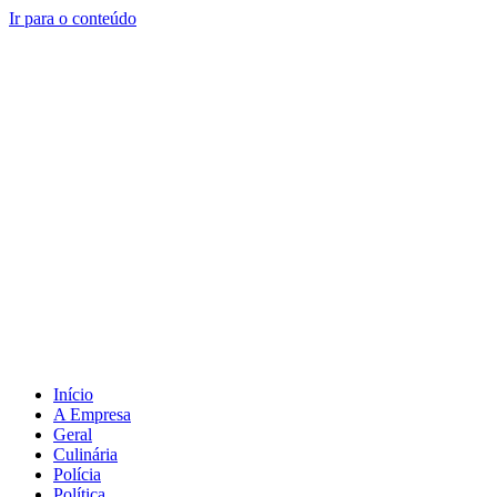
Ir para o conteúdo
Início
A Empresa
Geral
Culinária
Polícia
Política