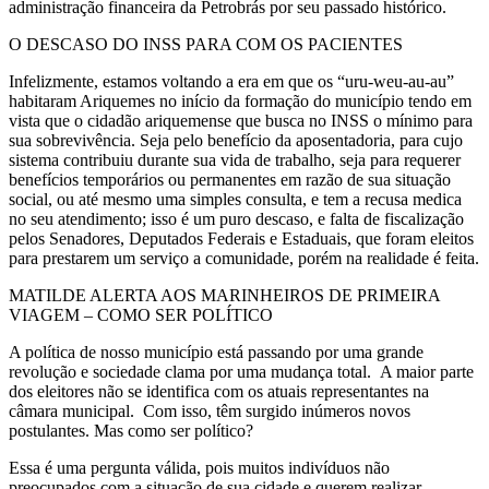
administração financeira da Petrobrás por seu passado histórico.
O DESCASO DO INSS PARA COM OS PACIENTES
Infelizmente, estamos voltando a era em que os “uru-weu-au-au”
habitaram Ariquemes no início da formação do município tendo em
vista que o cidadão ariquemense que busca no INSS o mínimo para
sua sobrevivência. Seja pelo benefício da aposentadoria, para cujo
sistema contribuiu durante sua vida de trabalho, seja para requerer
benefícios temporários ou permanentes em razão de sua situação
social, ou até mesmo uma simples consulta, e tem a recusa medica
no seu atendimento; isso é um puro descaso, e falta de fiscalização
pelos Senadores, Deputados Federais e Estaduais, que foram eleitos
para prestarem um serviço a comunidade, porém na realidade é feita.
MATILDE ALERTA AOS MARINHEIROS DE PRIMEIRA
VIAGEM – COMO SER POLÍTICO
A política de nosso município está passando por uma grande
revolução e sociedade clama por uma mudança total. A maior parte
dos eleitores não se identifica com os atuais representantes na
câmara municipal. Com isso, têm surgido inúmeros novos
postulantes. Mas como ser político?
Essa é uma pergunta válida, pois muitos indivíduos não
preocupados com a situação de sua cidade e querem realizar