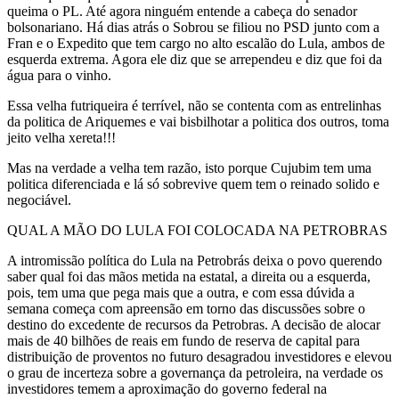
queima o PL. Até agora ninguém entende a cabeça do senador
bolsonariano. Há dias atrás o Sobrou se filiou no PSD junto com a
Fran e o Expedito que tem cargo no alto escalão do Lula, ambos de
esquerda extrema. Agora ele diz que se arrependeu e diz que foi da
água para o vinho.
Essa velha futriqueira é terrível, não se contenta com as entrelinhas
da politica de Ariquemes e vai bisbilhotar a politica dos outros, toma
jeito velha xereta!!!
Mas na verdade a velha tem razão, isto porque Cujubim tem uma
politica diferenciada e lá só sobrevive quem tem o reinado solido e
negociável.
QUAL A MÃO DO LULA FOI COLOCADA NA PETROBRAS
A intromissão política do Lula na Petrobrás deixa o povo querendo
saber qual foi das mãos metida na estatal, a direita ou a esquerda,
pois, tem uma que pega mais que a outra, e com essa dúvida a
semana começa com apreensão em torno das discussões sobre o
destino do excedente de recursos da Petrobras. A decisão de alocar
mais de 40 bilhões de reais em fundo de reserva de capital para
distribuição de proventos no futuro desagradou investidores e elevou
o grau de incerteza sobre a governança da petroleira, na verdade os
investidores temem a aproximação do governo federal na