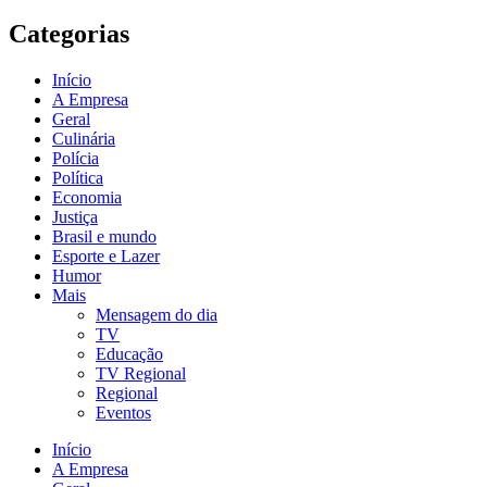
Categorias
Início
A Empresa
Geral
Culinária
Polícia
Política
Economia
Justiça
Brasil e mundo
Esporte e Lazer
Humor
Mais
Mensagem do dia
TV
Educação
TV Regional
Regional
Eventos
Início
A Empresa