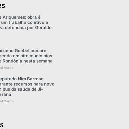
es
e Ariquemes: obra é
 um trabalho coletivo e
iva defendida por Geraldo
uizinho Goebel cumpre
genda em oito municípios
e Rondônia nesta semana
ad More »
eputado Nim Barroso
arante recursos para novo
nibus da saúde de Ji-
araná
ad More »
s