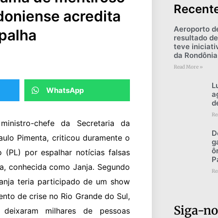
Recent
doniense acredita
Aeroporto d
spalha
resultado de
teve iniciat
da Rondônia
Read More »
L
WhatsApp
a
d
Re
inistro-chefe da Secretaria da
D
aulo Pimenta, criticou duramente o
g
ô
(PL) por espalhar notícias falsas
P
va, conhecida como Janja. Segundo
Re
Janja teria participado de um show
to de crise no Rio Grande do Sul,
Siga-no
 deixaram milhares de pessoas