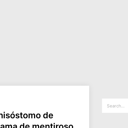
rhisóstomo de
hama de mentiroso