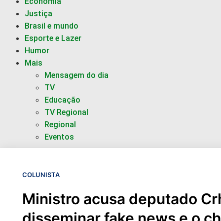
Economia
Justiça
Brasil e mundo
Esporte e Lazer
Humor
Mais
Mensagem do dia
TV
Educação
TV Regional
Regional
Eventos
COLUNISTA
Ministro acusa deputado C
disseminar fake news e o c