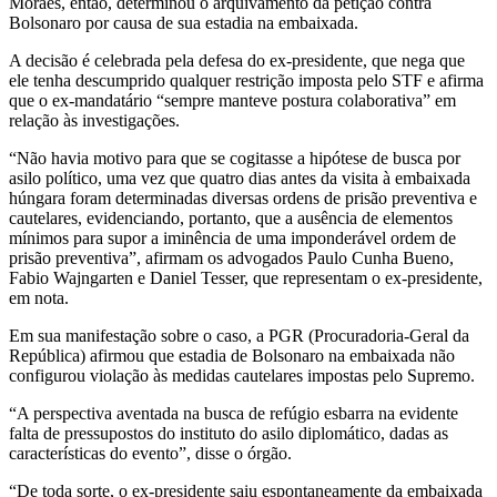
Moraes, então, determinou o arquivamento da petição contra
Bolsonaro por causa de sua estadia na embaixada.
A decisão é celebrada pela defesa do ex-presidente, que nega que
ele tenha descumprido qualquer restrição imposta pelo STF e afirma
que o ex-mandatário “sempre manteve postura colaborativa” em
relação às investigações.
“Não havia motivo para que se cogitasse a hipótese de busca por
asilo político, uma vez que quatro dias antes da visita à embaixada
húngara foram determinadas diversas ordens de prisão preventiva e
cautelares, evidenciando, portanto, que a ausência de elementos
mínimos para supor a iminência de uma imponderável ordem de
prisão preventiva”, afirmam os advogados Paulo Cunha Bueno,
Fabio Wajngarten e Daniel Tesser, que representam o ex-presidente,
em nota.
Em sua manifestação sobre o caso, a PGR (Procuradoria-Geral da
República) afirmou que estadia de Bolsonaro na embaixada não
configurou violação às medidas cautelares impostas pelo Supremo.
“A perspectiva aventada na busca de refúgio esbarra na evidente
falta de pressupostos do instituto do asilo diplomático, dadas as
características do evento”, disse o órgão.
“De toda sorte, o ex-presidente saiu espontaneamente da embaixada