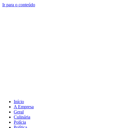
Ir para o conteúdo
Início
A Empresa
Geral
Culinária
Polícia
Política