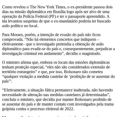
Como revelou o The New York Times, o ex-presidente passou dois
dias na missão diplomática em Brasília logo após ser alvo de uma
operação da Polícia Federal (PF) e ter o passaporte apreendido. A
ida levantou suspeitas de que o ex-mandatário poderia ter buscado
asilo político no local.
Para Moraes, porém, a intenção de evasão do país não ficou
comprovada. “Não há elementos concretos que indiquem –
efetivamente– que o investigado pretendia a obtenção de asilo
diplomático para evadir-se do país e, consequentemente, prejudicar a
investigação criminal em andamento”, decidiu o magistrado.
O ministro afirma que, embora os locais das missões diplomáticas
tenham proteção especial, “eles não são considerados extensão de
território estrangeiro” e que, por isso, Bolsonaro não cometeu
“qualquer violação a medida cautelar de ‘proibição de se ausentar do
país'”.
“Efetivamente, a situação fática permanece inalterada, não havendo
necessidade de alteração nas medidas cautelares já determinadas”,
concluiu o ministro, que decidiu por manter Bolsonaro proibido de
se ausentar do país e de manter contato com investigados pela trama
golpista contra o processo eleitoral de 2022.